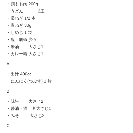
・鶏もも肉 200g
・うどん 2玉
・長ねぎ 1/2 本
・青ねぎ 30g
・しめじ 1 袋
・塩・胡椒 少々
・米油 大さじ1
・カレー粉 大さじ1
A
・出汁 400cc
・にんにく(つぶす) 1 片
B
・味醂 大さじ2
・醤油・酒 各大さじ1
・みそ 大さじ2
C