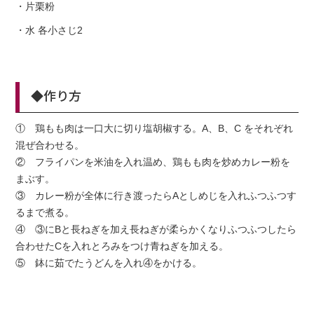
・片栗粉
・水 各小さじ2
◆作り方
① 鶏もも肉は一口大に切り塩胡椒する。A、B、C をそれぞれ
混ぜ合わせる。
② フライパンを米油を入れ温め、鶏もも肉を炒めカレー粉を
まぶす。
③ カレー粉が全体に行き渡ったらAとしめじを入れふつふつす
るまで煮る。
④ ③にBと長ねぎを加え長ねぎが柔らかくなりふつふつしたら
合わせたCを入れとろみをつけ青ねぎを加える。
⑤ 鉢に茹でたうどんを入れ④をかける。