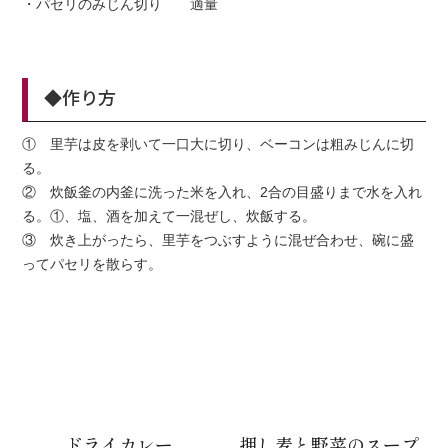
・パセリのみじん切り 適量
◆作り方
① 里芋は皮を剥いて一口大に切り、ベーコンは粗みじんに切
る。
② 炊飯釜の内釜に洗った米を入れ、2合の目盛りまで水を入れ
る。①、塩、酒を加えて一混ぜし、炊飯する。
③ 炊き上がったら、里芋をつぶすように混ぜ合わせ、碗に盛
ってパセリを散らす。
ドライカレー
押し麦と野菜のスープ