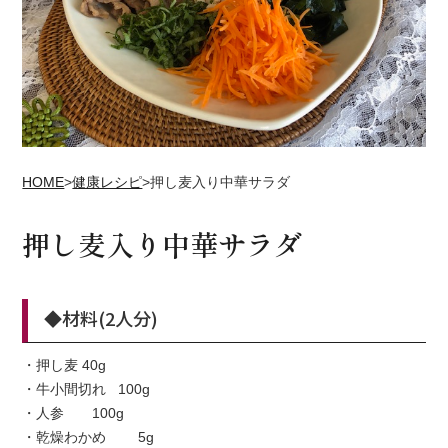
HOME
>
健康レシピ
>
押し麦入り中華サラダ
押し麦入り中華サラダ
◆材料(2人分)
・押し麦 40g
・牛小間切れ 100g
・人参 100g
・乾燥わかめ 5g