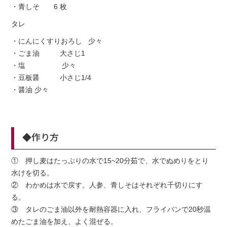
・青しそ 6 枚
タレ
・にんにくすりおろし 少々
・ごま油 大さじ1
・塩 少々
・豆板醤 小さじ1/4
・醤油 少々
◆作り方
① 押し麦はたっぷりの水で15~20分茹で、水でぬめりをとり
水けを切る。
② わかめは水で戻す。人参、青しそはそれぞれ千切りにす
る。
③ タレのごま油以外を耐熱容器に入れ、フライパンで20秒温
めたごま油を加え、よく混ぜる。