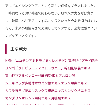
アに『エイジングケア』という新しい価値をプラスしました。
一時的なうるおい補給で終わらない、肌本来の力を呼び覚ま
し、乾燥、ハリ不足、くすみ、シワといった今ある悩みはもち
ろん、未来の肌悩みまで先回りしてケアする、全方位型エイジ
ングケアマスクです。
主な成分
NMN（ニコチンアミドモノヌクレオチド）
高機能ペプチド配合
リンゴ「ウトビラー・スパトラウバー」幹細胞培養エキス
高山植物アルペンローゼ幹細胞
4Dヒアルロン酸
シロキクラゲ多糖体
オウゴン根エキス
ナツメ果実エキス
カワラヨモギ花エキス
マグワ根皮エキス
カンゾウ根エキス
マンダリンオレンジ果皮エキス
月桃葉エキス